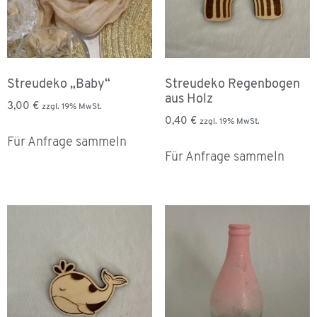
Streudeko „Baby“
Streudeko Regenbogen
aus Holz
3,00
€
zzgl. 19% MwSt.
0,40
€
zzgl. 19% MwSt.
Für Anfrage sammeln
Für Anfrage sammeln