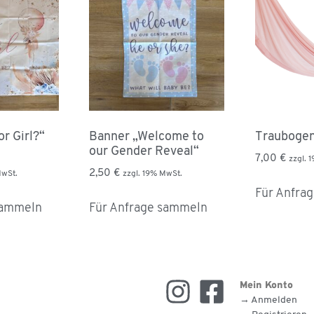
r Girl?“
Banner „Welcome to
Traubogen
our Gender Reveal“
7,00
€
zzgl. 
2,50
€
MwSt.
zzgl. 19% MwSt.
Für Anfra
sammeln
Für Anfrage sammeln
Mein Konto
→ Anmelden