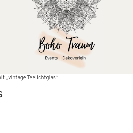
t „vintage Teelichtglas“
s