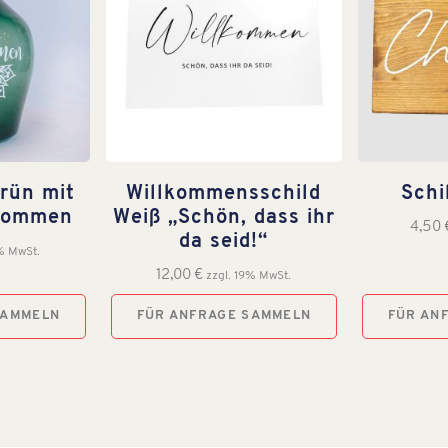
rün mit
Willkommensschild
Schi
lkommen
Weiß „Schön, dass ihr
4,50
da seid!“
9% MwSt.
12,00
€
zzgl. 19% MwSt.
SAMMELN
FÜR ANFRAGE SAMMELN
FÜR AN