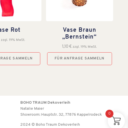
ase Rot
Vase Braun
„Bernstein“
€
zzgl. 19% MwSt.
1,10
€
zzgl. 19% MwSt.
FRAGE SAMMELN
FÜR ANFRAGE SAMMELN
BOHO TRAUM Dekoverleih
Natalie Maier
0
Showroom: Hauptstr. 32, 77876 Kappelrodeck
2024 © Boho Traum Dekoverleih