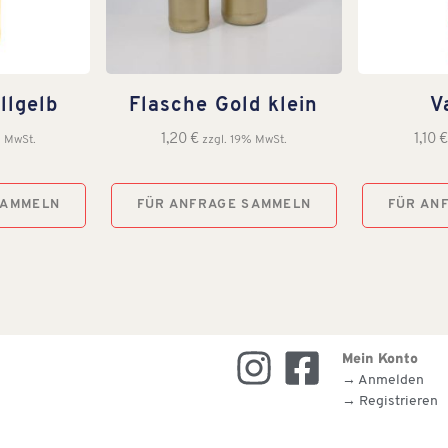
llgelb
Flasche Gold klein
V
1,20
€
1,10
% MwSt.
zzgl. 19% MwSt.
SAMMELN
FÜR ANFRAGE SAMMELN
FÜR AN
Mein Konto
→ Anmelden
→ Registrieren