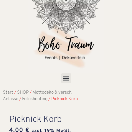
Start
/
SHOP
/
Mottodeko & versch.
Anlässe
/
Fotoshooting
/ Picknick Korb
Picknick Korb
4,00
€
zzgl. 19% MwSt.