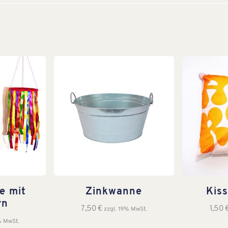
e mit
Zinkwanne
Kis
rn
7,50
€
1,50
zzgl. 19% MwSt.
% MwSt.