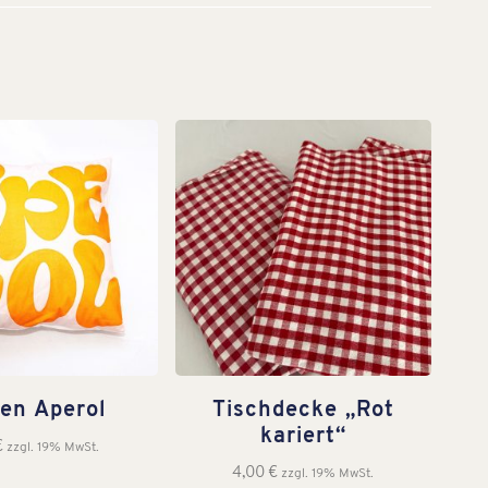
sen Aperol
Tischdecke „Rot
kariert“
€
zzgl. 19% MwSt.
4,00
€
zzgl. 19% MwSt.