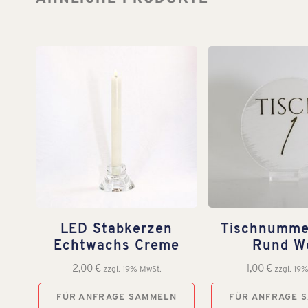
LED Stabkerzen
Tischnumme
Echtwachs Creme
Rund W
2,00
€
1,00
€
zzgl. 19% MwSt.
zzgl. 19
FÜR ANFRAGE SAMMELN
FÜR ANFRAGE 