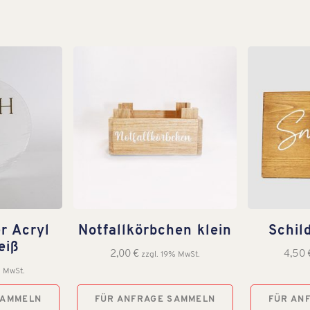
r Acryl
Notfallkörbchen klein
Schil
eiß
2,00
€
4,50
zzgl. 19% MwSt.
% MwSt.
SAMMELN
FÜR ANFRAGE SAMMELN
FÜR AN