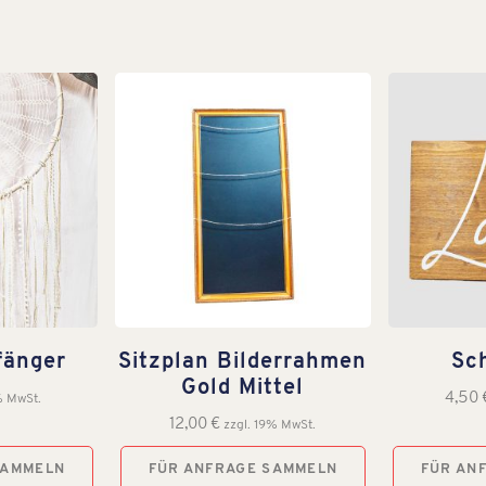
fänger
Sitzplan Bilderrahmen
Sc
Gold Mittel
4,50
% MwSt.
12,00
€
zzgl. 19% MwSt.
SAMMELN
FÜR ANFRAGE SAMMELN
FÜR AN