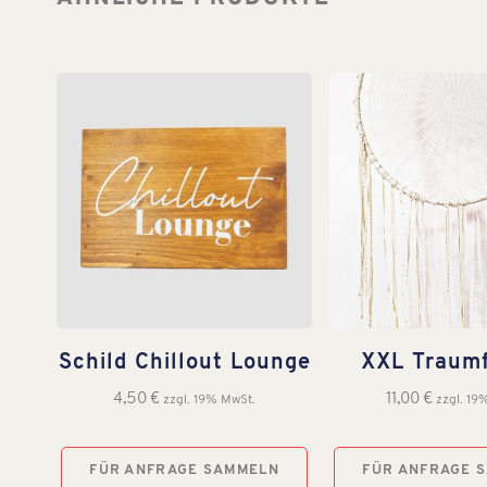
Schild Chillout Lounge
XXL Traum
4,50
€
11,00
€
zzgl. 19% MwSt.
zzgl. 19
FÜR ANFRAGE SAMMELN
FÜR ANFRAGE 