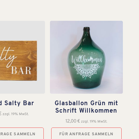
d Salty Bar
Glasballon Grün mit
Schrift Willkommen
€
zzgl. 19% MwSt.
12,00
€
zzgl. 19% MwSt.
FRAGE SAMMELN
FÜR ANFRAGE SAMMELN