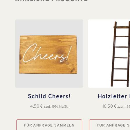
Schild Cheers!
Holzleiter 
4,50
€
16,50
€
zzgl. 19% MwSt.
zzgl. 1
FÜR ANFRAGE SAMMELN
FÜR ANFRAGE 