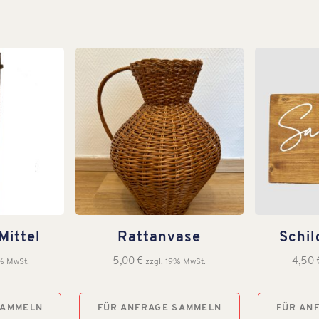
Mittel
Rattanvase
Schil
5,00
€
4,50
9% MwSt.
zzgl. 19% MwSt.
SAMMELN
FÜR ANFRAGE SAMMELN
FÜR AN